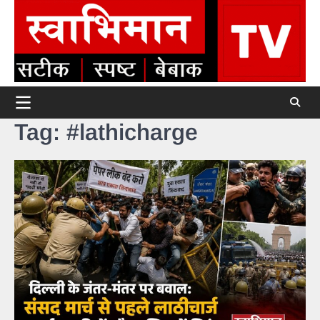
Skip
to
content
Tag:
#lathicharge