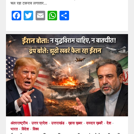
चल रहा टकराव लगातार…
Facebook
Twitter
Email
WhatsApp
Share
अंतरराष्ट्रीय
उत्तर प्रदेश
उत्तराखंड
ख़ास ख़बर
दमदार ख़बरें
देश
भारत
विदेश
विश्व