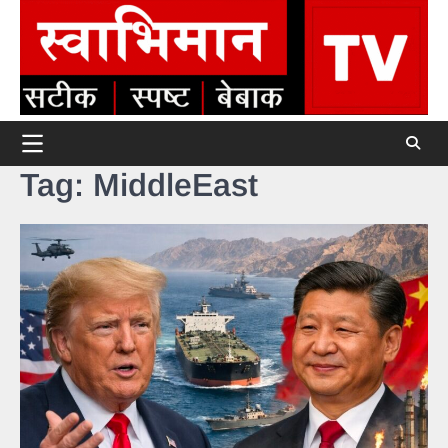
Skip
to
content
Tag:
MiddleEast