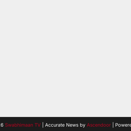
26
Swabhimaan TV
| Accurate News by
Ascendoor
| Power