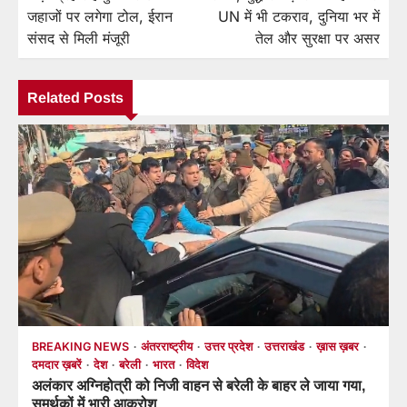
जहाजों पर लगेगा टोल, ईरान
UN में भी टकराव, दुनिया भर में
संसद से मिली मंजूरी
तेल और सुरक्षा पर असर
Related Posts
BREAKING NEWS
अंतरराष्ट्रीय
उत्तर प्रदेश
उत्तराखंड
ख़ास ख़बर
दमदार ख़बरें
देश
बरेली
भारत
विदेश
अलंकार अग्निहोत्री को निजी वाहन से बरेली के बाहर ले जाया गया,
समर्थकों में भारी आक्रोश