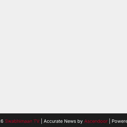
26
Swabhimaan TV
| Accurate News by
Ascendoor
| Power