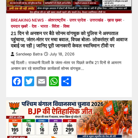
BREAKING NEWS
अंतरराष्ट्रीय
उत्तर प्रदेश
उत्तराखंड
ख़ास ख़बर
दमदार ख़बरें
देश
भारत
विदेश
विश्व
21 दिन से अनशन पर बैठे सोनम वांगचुक को पुलिस ने अस्पताल
पहुंचाया, जंतर-मंतर पर मचा बवाल, विपक्ष बोला- लोकतंत्र की आवाज
दबाई जा रही | जानिए पूरी जानकारी केवल स्वाभिमान टीवी पर
Sandeep Batra
July 18, 2026
नई दिल्ली। राजधानी दिल्ली के जंतर-मंतर पर पिछले करीब 21 दिनों से आमरण
अनशन कर रहे सामाजिक कार्यकर्ता सोनम वांगचुक…
Facebook
Twitter
Email
WhatsApp
Share