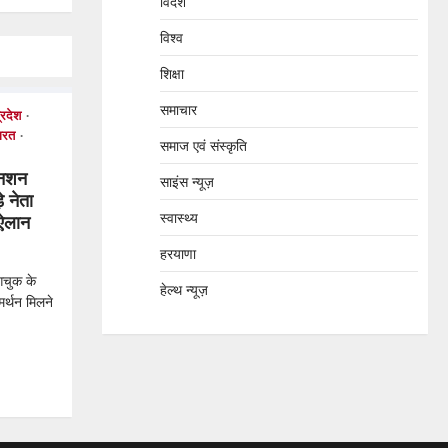
विदेश
विश्व
शिक्षा
समाचार
्रदेश
ारत
समाज एवं संस्कृति
अनशन
साइंस न्यूज़
 नेता
स्वास्थ्य
 ऐलान
हरयाणा
गचुक के
हेल्थ न्यूज़
र्थन मिलने
tsApp
hare