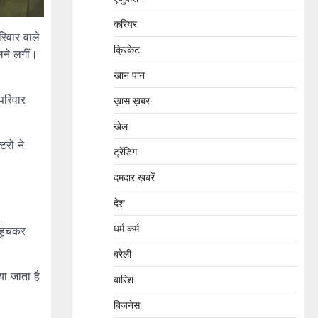
करियर
रिवार वाले
क्रिकेट
लने लगीं।
खान पान
परिवार
ख़ास ख़बर
खेल
रों ने
ट्रेंडिंग
दमदार ख़बरें
देश
धर्म कर्म
हुंचकर
बरेली
ा जाता है
बारिश
बिजनेस