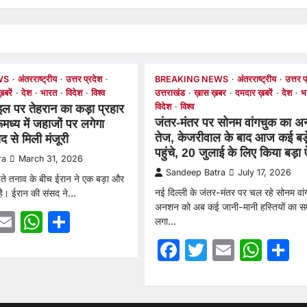
WS
अंतरराष्ट्रीय
उत्तर प्रदेश
BREAKING NEWS
अंतरराष्ट्रीय
उत्तर प
बरें
देश
भारत
विदेश
विश्व
उत्तराखंड
ख़ास ख़बर
दमदार ख़बरें
देश
भ
विदेश
विश्व
इल पर तेहरान का कड़ा प्रहार
जंतर-मंतर पर सोनम वांगचुक का 
मध्य में जहाजों पर लगेगा
तेज, केजरीवाल के बाद आज कई बड़े
 से मिली मंजूरी
पहुंचे, 20 जुलाई के लिए किया बड़ा
ra
March 31, 2026
Sandeep Batra
July 17, 2026
ढ़ते तनाव के बीच ईरान ने एक बड़ा और
नई दिल्ली के जंतर-मंतर पर चल रहे सोनम वां
है। ईरान की संसद ने…
अनशन को अब कई जानी-मानी हस्तियों का सम
ebook
witter
Email
WhatsApp
Share
लगा…
Facebook
Twitter
Email
Wha
S