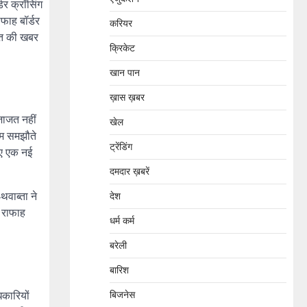
र क्रॉसिंग
फाह बॉर्डर
करियर
मौत की खबर
क्रिकेट
खान पान
ख़ास ख़बर
जाजत नहीं
खेल
ाम समझौते
ट्रेंडिंग
िए एक नई
दमदार ख़बरें
वाब्ता ने
देश
। राफाह
धर्म कर्म
बरेली
बारिश
िकारियों
बिजनेस