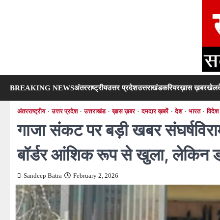
Skip
to
content
BREAKING NEWS
अंतरराष्ट्रीय
उत्तर प्रदेश
उत्तराखंड
करियर
ख़ास ख़बर
खेल
अंतरराष्ट्रीय
उत्तर प्रदेश
उत्तराखंड
ख़ास ख़बर
दमदार ख़बरें
देश
भारत
विदेश
गाजा संकट पर बड़ी खबर संघर्षविर
बॉर्डर आंशिक रूप से खुला, लेकिन 
Sandeep Batra
February 2, 2026