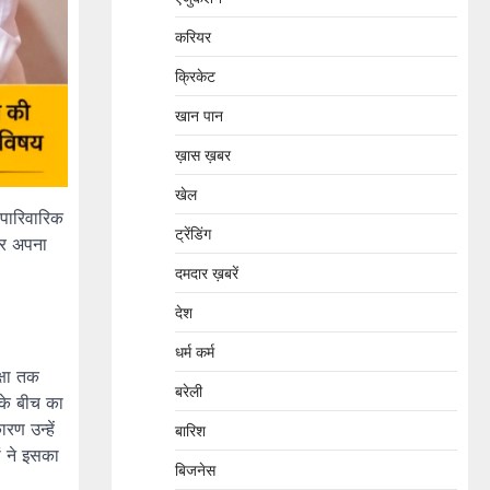
करियर
क्रिकेट
खान पान
ख़ास ख़बर
खेल
 पारिवारिक
ट्रेंडिंग
और अपना
दमदार ख़बरें
देश
धर्म कर्म
्षा तक
बरेली
नके बीच का
रण उन्हें
बारिश
ं ने इसका
बिजनेस