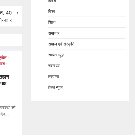
विदेश
विश्व
मौत, 40
⟶
रफ्तार
शिक्षा
समाचार
समाज एवं संस्कृति
साइंस न्यूज़
्रदेश
ारत
स्वास्थ्य
तिहान
हरयाणा
क्ष
हेल्थ न्यूज़
्यवस्था को
ा दिन…
tsApp
hare