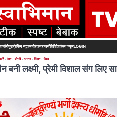
ेश
बॉलीवुड
ब्रेकिंग न्यूज
मनोरंजन
राजनीति
विदेश
हेल्थ न्यूज़
LOGIN
बरें
देश
बरेली
भारत
विदेश
विश्व
ीन बनी लक्ष्मी, प्रेमी विशाल संग लिए स