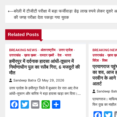
⟵
बरेली में टीजीटी परीक्षा में बड़ा फर्जीवाड़ा डेढ़ लाख रुपये लेकर दूसरे अभ
Post
की जगह परीक्षा देता पकड़ा गया युवक
navigation
Related Posts
BREAKING NEWS
अंतरराष्ट्रीय
उत्तर प्रदेश
BREAKING NE
उत्तराखंड
ख़ास ख़बर
दमदार ख़बरें
देश
भारत
उत्तराखंड
ख़ास ख़
विदेश
विश्व
हमीरपुर में दर्दनाक हादसा आंधी-तूफान में
प्रयागराज पहु
निर्माणाधीन पुल का स्लैब गिरा, 6 मजदूरों की
का शव, आज होग
मौत
परवीन के आने
Sandeep Batra
May 29, 2026
अलर्ट
उत्तर प्रदेश के हमीरपुर जिले में बुधवार देर रात आए तेज
Sandeep Bat
आंधी-तूफान और बारिश ने बड़ा हादसा खड़ा कर दिया।…
प्रयागराज। माफिय
Facebook
Twitter
Email
WhatsApp
Share
फिर दुख का माहौल 
Fac
T