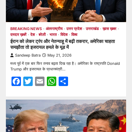
BREAKING NEWS
अंतरराष्ट्रीय
उत्तर प्रदेश
उत्तराखंड
ख़ास ख़बर
दमदार ख़बरें
देश
बरेली
भारत
विदेश
विश्व
ईरान को लेकर ट्रंप और नेतन्याहू में बढ़ी तकरार, अमेरिका चाहता
समझौता तो इजरायल हमले के मूड में
Sandeep Batra
May 21, 2026
मध्य पूर्व में एक बार फिर तनाव बढ़ता दिख रहा है। अमेरिका के राष्ट्रपति Donald
Trump और इजरायल के प्रधानमंत्री…
Facebook
Twitter
Email
WhatsApp
Share