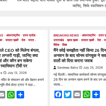
 बाबरी
राम मंदिर चढ़ावा चोरी मामला शुरू से आज तक क्या-क्या हुआ? पूर
जानिए, सिर्फ स्वाभिमान 
WS
अंतरराष्ट्रीय
उत्तर प्रदेश
BREAKING NEWS
अंतरराष्ट्रीय
उत्तर प
बर
दमदार ख़बरें
देश
भारत
उत्तराखंड
ख़ास ख़बर
दमदार ख़बरें
देश
भ
विदेश
विश्व
पहले CEO को मिलेगा बंगला,
मैंने कोई समझौता नहीं किया 26 दिन
लग्जरी गाड़ी, जानिए क्या
अनशन के बाद सोनम वांगचुक ने सव
रियां और कौन बन सकेगा
वालों को दिया करारा जवाब
 स्वाभिमान टीवी पर
Sandeep Batra
July 25, 2026
ra
July 13, 2026
नई दिल्ली। सामाजिक कार्यकर्ता सोनम वांगचु
26 दिन का अनशन खत्म करने के बाद उन आर
ाम मंदिर के संचालन को और बेहतर बनाने
जवाब…
ूमि तीर्थ क्षेत्र ट्रस्ट ने बड़ा…
Facebook
Twitter
Email
Wha
S
ebook
witter
Email
WhatsApp
Share