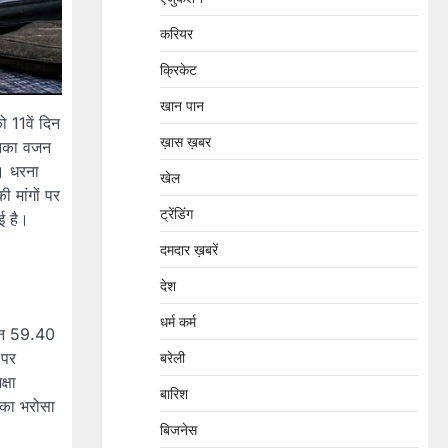
करियर
क्रिकेट
खान पान
 11वें दिन
ख़ास ख़बर
 उनका वजन
ै। धरना
खेल
ी मांगों पर
ट्रेंडिंग
ई है।
दमदार ख़बरें
देश
धर्म कर्म
वजन 59.40
 पर
बरेली
्षा
बारिश
ं का भरोसा
बिजनेस