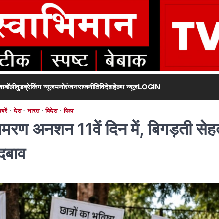
ेश
बॉलीवुड
ब्रेकिंग न्यूज
मनोरंजन
राजनीति
विदेश
हेल्थ न्यूज़
LOGIN
बरें
देश
भारत
विदेश
विश्व
रण अनशन 11वें दिन में, बिगड़ती सेह
 दबाव