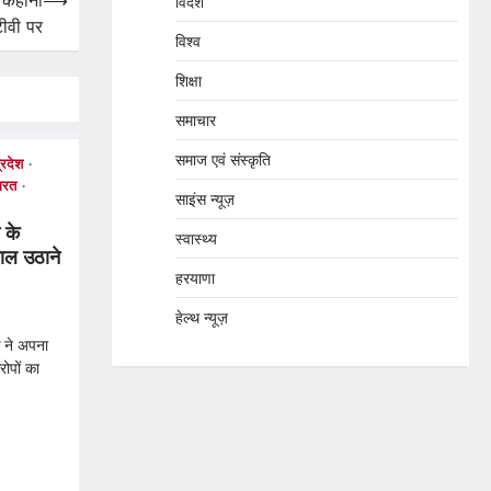
ी कहानी
⟶
विदेश
टीवी पर
विश्व
शिक्षा
समाचार
समाज एवं संस्कृति
्रदेश
ारत
साइंस न्यूज़
 के
स्वास्थ्य
ाल उठाने
हरयाणा
हेल्थ न्यूज़
क ने अपना
ोपों का
tsApp
hare