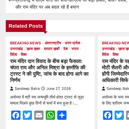
⟵
प्रतापगढ़ में सीएम योगी का सपा-कांग्रेस पर बड़ा हमला, बोले- वक्फ,
Post
और राम मंदिर पर अब बदल रहे हैं बयान
navigation
Related Posts
BREAKING NEWS
अंतरराष्ट्रीय
उत्तर प्रदेश
BREAKING NE
उत्तराखंड
ख़ास ख़बर
दमदार ख़बरें
देश
भारत
उत्तराखंड
ख़ास ख़
विदेश
विश्व
विदेश
विश्व
राम मंदिर दान विवाद के बीच बड़ा फैसला:
राम मंदिर के 
चंपत राय और अनिल मिश्रा के इस्तीफे की
मोटी सैलरी और 
ट्रस्ट ने की पुष्टि, जांच के बाद होगा आगे का
होंगी जिम्मेदा
निर्णय
अधिकारी सिर्फ
Sandeep Batra
June 27, 2026
Sandeep Bat
अयोध्या में श्री राम जन्मभूमि तीर्थ क्षेत्र ट्रस्ट से जुड़ा
अयोध्या के भव्य र
मामला पिछले कुछ दिनों से चर्चा में बना हुआ है।…
के लिए श्रीराम जन्मभ
Facebook
Twitter
Email
WhatsApp
Share
Fac
T