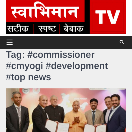
Skip
to
content
Tag:
#commissioner
#cmyogi #development
#top news