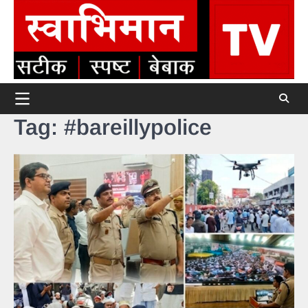
Skip
to
content
Tag:
#bareillypolice