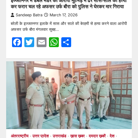
इज्जतनगर में डबल मर्डर का आरोपी मुठभेड़ में ढेर सास-साले की हत्या
कर फरार चल रहे अफसर उर्फ बौरा को पुलिस ने घेरकर मार गिराया
Sandeep Batra
March 17, 2026
बरेली के इज्जतनगर इलाके में सास और साले की बेरहमी से हत्या करने वाला आरोपी
अफसर उर्फ बौरा मंगलवार सुबह…
Facebook
Twitter
Email
WhatsApp
Share
अंतरराष्ट्रीय
उत्तर प्रदेश
उत्तराखंड
ख़ास ख़बर
दमदार ख़बरें
देश