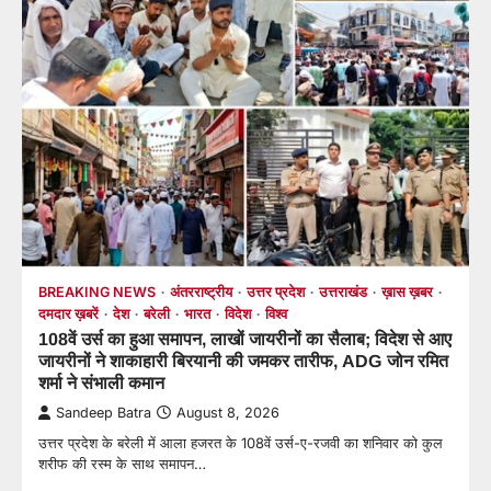
BREAKING NEWS
अंतरराष्ट्रीय
उत्तर प्रदेश
उत्तराखंड
ख़ास ख़बर
दमदार ख़बरें
देश
बरेली
भारत
विदेश
विश्व
108वें उर्स का हुआ समापन, लाखों जायरीनों का सैलाब; विदेश से आए
जायरीनों ने शाकाहारी बिरयानी की जमकर तारीफ, ADG जोन रमित
शर्मा ने संभाली कमान
Sandeep Batra
August 8, 2026
उत्तर प्रदेश के बरेली में आला हजरत के 108वें उर्स-ए-रजवी का शनिवार को कुल
शरीफ की रस्म के साथ समापन…